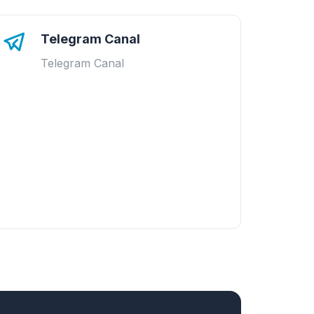
Telegram Canal
Telegram Canal