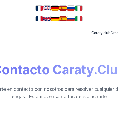
Caraty.club
Gran
ontacto Caraty.Cl
e en contacto con nosotros para resolver cualquier 
tengas. ¡Estamos encantados de escucharte!