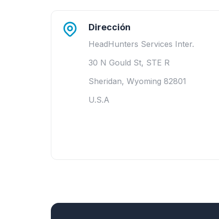
Dirección
HeadHunters Services Inter.
30 N Gould St, STE R
Sheridan, Wyoming 82801
U.S.A