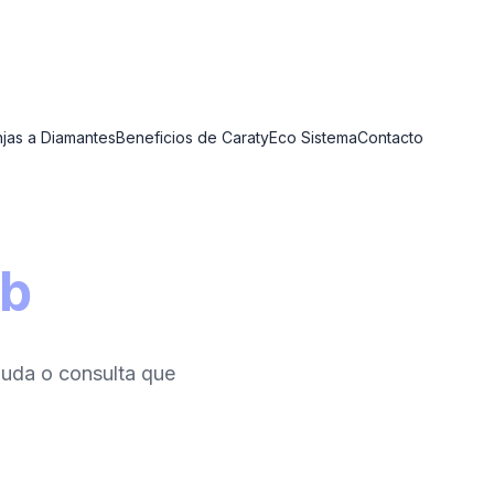
jas a Diamantes
Beneficios de Caraty
Eco Sistema
Contacto
ub
duda o consulta que