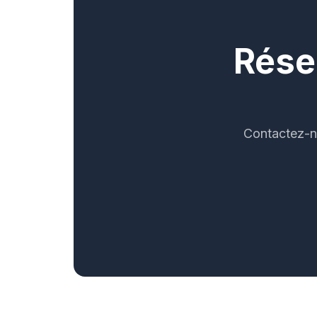
Rése
Contactez-n